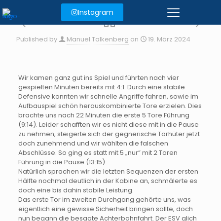
Instagram
Published by
Manuel Talkenberg
on
19. März 2024
Wir kamen ganz gut ins Spiel und führten nach vier
gespielten Minuten bereits mit 4:1. Durch eine stabile
Defensive konnten wir schnelle Angriffe fahren, sowie im
Aufbauspiel schön herauskombinierte Tore erzielen. Dies
brachte uns nach 22 Minuten die erste 5 Tore Führung
(9:14). Leider schafften wir es nicht diese mit in die Pause
zu nehmen, steigerte sich der gegnerische Torhüter jetzt
doch zunehmend und wir wählten die falschen
Abschlüsse. So ging es statt mit 5 „nur“ mit 2 Toren
Führung in die Pause (13:15).
Natürlich sprachen wir die letzten Sequenzen der ersten
Hälfte nochmal deutlich in der Kabine an, schmälerte es
doch eine bis dahin stabile Leistung.
Das erste Tor im zweiten Durchgang gehörte uns, was
eigentlich eine gewisse Sicherheit bringen sollte, doch
nun begann die besagte Achterbahnfahrt. Der ESV glich