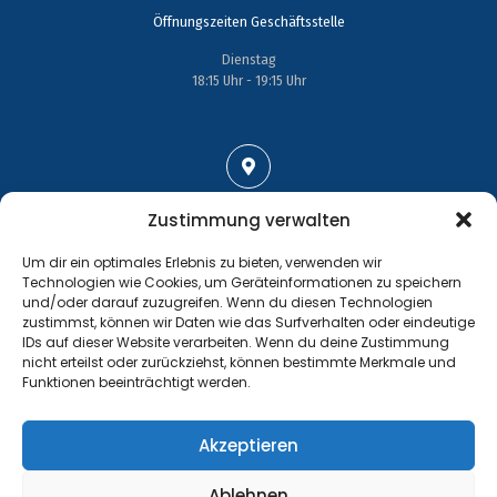
Öffnungszeiten Geschäftsstelle
Dienstag
18:15 Uhr - 19:15 Uhr
Adresse
Zustimmung verwalten
Großenhainer Straße 17
Um dir ein optimales Erlebnis zu bieten, verwenden wir
01689 Wein­böhla
Technologien wie Cookies, um Geräteinformationen zu speichern
und/oder darauf zuzugreifen. Wenn du diesen Technologien
zustimmst, können wir Daten wie das Surfverhalten oder eindeutige
IDs auf dieser Website verarbeiten. Wenn du deine Zustimmung
nicht erteilst oder zurückziehst, können bestimmte Merkmale und
Funktionen beeinträchtigt werden.
Kontakt
Tel.: +49 35243 477267
Akzeptieren
info@handball-weinboehla.de
Ablehnen