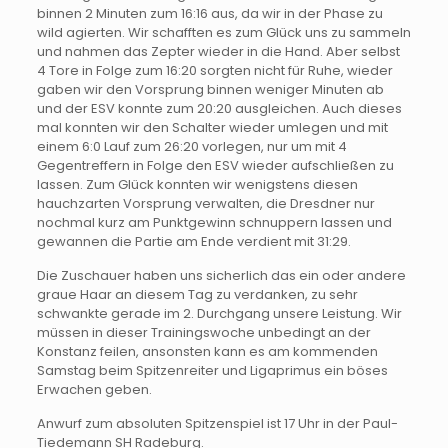
binnen 2 Minuten zum 16:16 aus, da wir in der Phase zu
wild agierten. Wir schafften es zum Glück uns zu sammeln
und nahmen das Zepter wieder in die Hand. Aber selbst
4 Tore in Folge zum 16:20 sorgten nicht für Ruhe, wieder
gaben wir den Vorsprung binnen weniger Minuten ab
und der ESV konnte zum 20:20 ausgleichen. Auch dieses
mal konnten wir den Schalter wieder umlegen und mit
einem 6:0 Lauf zum 26:20 vorlegen, nur um mit 4
Gegentreffern in Folge den ESV wieder aufschließen zu
lassen. Zum Glück konnten wir wenigstens diesen
hauchzarten Vorsprung verwalten, die Dresdner nur
nochmal kurz am Punktgewinn schnuppern lassen und
gewannen die Partie am Ende verdient mit 31:29.
Die Zuschauer haben uns sicherlich das ein oder andere
graue Haar an diesem Tag zu verdanken, zu sehr
schwankte gerade im 2. Durchgang unsere Leistung. Wir
müssen in dieser Trainingswoche unbedingt an der
Konstanz feilen, ansonsten kann es am kommenden
Samstag beim Spitzenreiter und Ligaprimus ein böses
Erwachen geben.
Anwurf zum absoluten Spitzenspiel ist 17 Uhr in der Paul-
Tiedemann SH Radeburg.