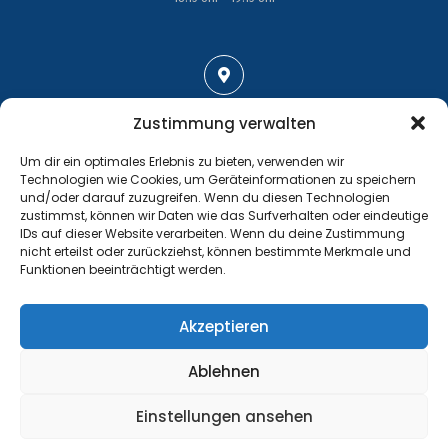
Adresse
Zustimmung verwalten
Großenhainer Straße 17
Um dir ein optimales Erlebnis zu bieten, verwenden wir
01689 Wein­böhla
Technologien wie Cookies, um Geräteinformationen zu speichern
und/oder darauf zuzugreifen. Wenn du diesen Technologien
zustimmst, können wir Daten wie das Surfverhalten oder eindeutige
IDs auf dieser Website verarbeiten. Wenn du deine Zustimmung
nicht erteilst oder zurückziehst, können bestimmte Merkmale und
Funktionen beeinträchtigt werden.
Kontakt
Tel.: +49 35243 477267
Akzeptieren
info@handball-weinboehla.de
Ablehnen
©
Impressum
Einstellungen ansehen
Website Sponsored by
PRODATIS CONSULTING AG