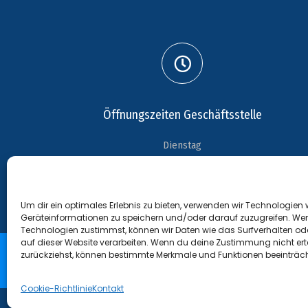
Öffnungszeiten Geschäftsstelle
Dienstag
18:15 Uhr - 19:15 Uhr
Um dir ein optimales Erlebnis zu bieten, verwenden wir Technologien
Geräteinformationen zu speichern und/oder darauf zuzugreifen. We
Technologien zustimmst, können wir Daten wie das Surfverhalten ode
auf dieser Website verarbeiten. Wenn du deine Zustimmung nicht erte
zurückziehst, können bestimmte Merkmale und Funktionen beeinträch
Cookie-Richtlinie
Kontakt