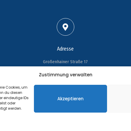
Adresse
Großenhainer Straße 17
01689 Wein­böhla
Zustimmung verwalten
 wie Cookies, um
nn du diesen
r eindeutige IDs
Akzeptieren
©
Impressum
ilst oder
tigt werden.
Website Sponsored by
PRODATIS CONSULTING AG