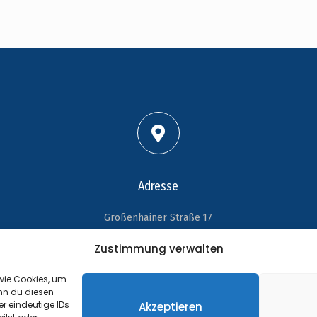
Adresse
Großenhainer Straße 17
01689 Wein­böhla
Zustimmung verwalten
 wie Cookies, um
nn du diesen
r eindeutige IDs
Akzeptieren
©
Impressum