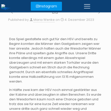
Instagram
Published by
Maria Wenke
on
4. Dezember 2023
Das Spiel gestaltete sich gut für den HSV und bereits zu
Beginn konnten die Männer den Gastgebern zeigen wer
hier anreiste. Jedoch hatten auch die Weixdorfer Männer
ihre Pläne und spielten gute Angriffe aus. Unsere Dritte
konnte allerdings mit einem guten Abwehrspiel
überzeugen und mit einem starken Torhüter wurde den
Gastgebern schnell ein Strich durch die Rechnung
gemacht. Durch ein ebenfalls schnelles Angriffsspiel
konnte eine Halbzeitführung von 13:15 mitgenommen
werden.
In Hälfte zwei kam der HSV noch einmal gestärkter aus
der Kabine und überzeugten in allen Bereichen. Es wurde
den Weixdorfern kaum noch eine Chance geboten und
trotz das sie für eine kurze Zeit wieder rankamen war
unsere dritte auch ganz schnell wieder weg und