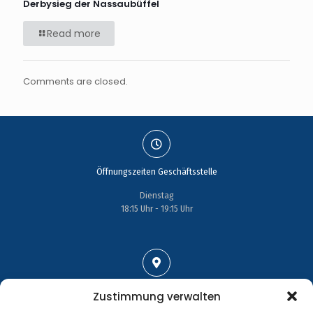
Derbysieg der Nassaubüffel
Read more
Comments are closed.
Öffnungszeiten Geschäftsstelle
Dienstag
18:15 Uhr - 19:15 Uhr
Adresse
Zustimmung verwalten