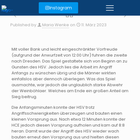
Instagram
Published by
Maria Wenke
on
11. März 2023
Mit voller Bank und leicht eingeschränkter Vorfreude
(aufgrund der Anwurfzeit von 12:00 Uhr) fuhren die zweite
nach Dresden. Das Spiel gestaltete sich von Beginn an zu
Gunsten des HSV. Jedoch lies die Arbeit im Angriff
Anfangs zu wünschen übrig und die Männer wirkten
einfallslos aber dennoch überlegen. Was das Spiel
ausmachte, war jedoch die unglaublich starke Abwehr
der Weinböhlaer. Welches am Ende ein großen Anteil am
Sieg beitrug.
Die Anfangsminuten konnte der HSV trotz
Angriffsschwierigkeiten überzeugen und bauten einen
kleinen Vorsprung aus. Nach etwa 12 Minuten konnte der
HCE jedoch diesen Vorsprung aufholen und kam auf 8:8
heran. Damit wurde der Angriff des HSV wieder wach
bauten erneut den Vorsprung aus und hielten diesen