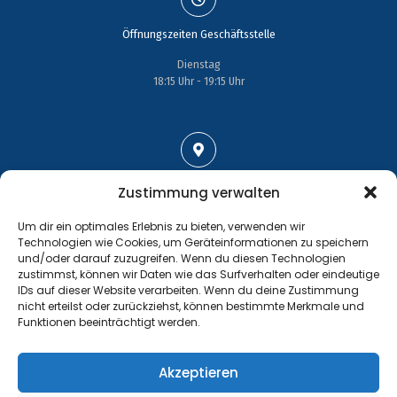
Öffnungszeiten Geschäftsstelle
Dienstag
18:15 Uhr - 19:15 Uhr
Adresse
Zustimmung verwalten
Großenhainer Straße 17
Um dir ein optimales Erlebnis zu bieten, verwenden wir
01689 Wein­böhla
Technologien wie Cookies, um Geräteinformationen zu speichern
und/oder darauf zuzugreifen. Wenn du diesen Technologien
zustimmst, können wir Daten wie das Surfverhalten oder eindeutige
IDs auf dieser Website verarbeiten. Wenn du deine Zustimmung
nicht erteilst oder zurückziehst, können bestimmte Merkmale und
Funktionen beeinträchtigt werden.
Kontakt
Tel.: +49 35243 477267
Akzeptieren
info@handball-weinboehla.de