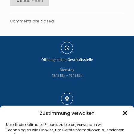
Read more
Comments are closed.
Öffnungszeiten Geschäftsstelle
Dienstag
18:15 Uhr - 19:15 Uhr
Adresse
Zustimmung verwalten
Großenhainer Straße 17
Um dir ein optimales Erlebnis zu bieten, verwenden wir
01689 Wein­böhla
Technologien wie Cookies, um Geräteinformationen zu speichern