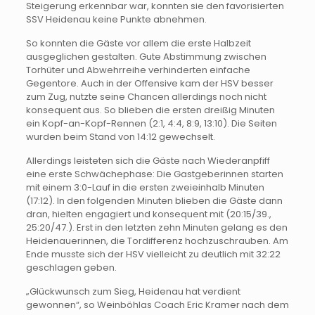
Steigerung erkennbar war, konnten sie den favorisierten
SSV Heidenau keine Punkte abnehmen.
So konnten die Gäste vor allem die erste Halbzeit
ausgeglichen gestalten. Gute Abstimmung zwischen
Torhüter und Abwehrreihe verhinderten einfache
Gegentore. Auch in der Offensive kam der HSV besser
zum Zug, nutzte seine Chancen allerdings noch nicht
konsequent aus. So blieben die ersten dreißig Minuten
ein Kopf-an-Kopf-Rennen (2:1, 4:4, 8:9, 13:10). Die Seiten
wurden beim Stand von 14:12 gewechselt.
Allerdings leisteten sich die Gäste nach Wiederanpfiff
eine erste Schwächephase: Die Gastgeberinnen starten
mit einem 3:0-Lauf in die ersten zweieinhalb Minuten
(17:12). In den folgenden Minuten blieben die Gäste dann
dran, hielten engagiert und konsequent mit (20:15/39.,
25:20/47.). Erst in den letzten zehn Minuten gelang es den
Heidenauerinnen, die Tordifferenz hochzuschrauben. Am
Ende musste sich der HSV vielleicht zu deutlich mit 32:22
geschlagen geben.
„Glückwunsch zum Sieg, Heidenau hat verdient
gewonnen“, so Weinböhlas Coach Eric Kramer nach dem