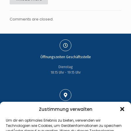
Comments are closed.
Öffnungszeiten Geschäftsstelle
Dienstag
18:15 Uhr - 19:15 Uhr
Adresse
Zustimmung verwalten
Großenhainer Straße 17
Um dir ein optimales Erlebnis zu bieten, verwenden wir
01689 Wein­böhla
Technologien wie Cookies, um Geräteinformationen zu speichern
und/oder darauf zuzugreifen. Wenn du diesen Technologien