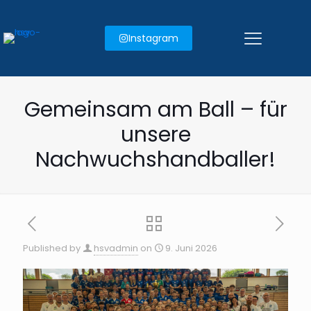
Instagram
Gemeinsam am Ball – für
unsere
Nachwuchshandballer!
Published by
hsvadmin
on
9. Juni 2026