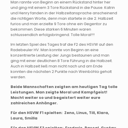
Man rannte von Beginn an einem Rückstand hinter her
und ging mit einem 3 Tore Rückstand in die Pause. Katrin
und Henry fanden in der Halbzeitansprache anscheinend
die richtigen Worte, denn man startete in die 2. Halbzeit
furios und man erzielte 9 Tore ohne ein Gegentor zu
bekommen. Diese starken 6 Minuten waren
schlussendlich erfolgsbringend. Tolle Moral!!!
Im letzten Spiel des Tages traf die F2 des HSVW auf den
Radebeuler HV. Man konnte von Beginn an eine
konzentrierte Leistung der Jungs bestaunen und man
ging mit einer deutlichen 8 Tore Führung in die Halbzeit.
Auch in Halbzeit ließ man nicht nach und am Ende
konnten die nächsten 2 Punkte nach Weinböhla geholt
werden.
Beide Mannschaften zeigten am heutigen Tag tolle
Leistungen. Man zeigte Moral und Kampfgeist!
Macht weiter so und begeistert weiter eure
zahlreichen Anhänger.
Für den HSVW F1 spielten: Zeno, Linus, Till, Klara,
Laura, Smilla
Für den HSVW F2 spielten: Frederic, Pascal, Gustav,