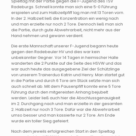
Spieltag mit der Partie gegen die F-Jugend des TSV
Radeburgs. Schnell konnte man sich eine 5-0 Führung
erspielen und zum Halbzeitpfiff lag man mit 13 Toren vorn.
In der 2. Halbzeit ließ die Konzentration ein wenig nach
und man erzielte nur noch 2 Tore. Dennoch ließ man sich
die Partie, durch gute Abwehrarbeit, nicht mehr aus der
Hand nehmen und gewann verdient.
Die erste Mannschaft unserer F-Jugend begann heute
gegen den Radebeuler HV und dies war kein
unbekannter Gegner. Vor 14 Tagen in heimischer Halle
wanderten die 2 Punkte auf die Seite des HSVW und das
war auch heute das ausgegebene Ziel der Schützlinge
von unserem Trainerduo Katrin und Henry. Man startet gut
in die Partie und durch 6 Tore am Stück setzte man sich
auch schnell ab. Mit dem Pausenpfiff konnte eine 5 Tore
Führung durch den mitgereisten Anhang bejubelt
werden. Leider ließ auch hier die Abschlussgenauigkeit
im 2. Durchgang nach und man erzielte in der gesamten
2. Halbzeit nur noch 3 Tore. Dafür war die Abwehrarbeit
umso besser und man kassierte nur 2 Tore. Am Ende
wurde ein toller Sieg gefeiert.
Nach dem jeweils erfolgreichen Start in den Spieltag