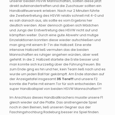
unserer beiden HSVW Mannschaften, sollten diese jetzt
direkt aufeinandertreffen und die Zuschauer sollten ein
Handballfeuerwerk erleben. Nach nur 2 Minuten führte
die Zweitvertretung des HSVW relativ schnell mit 4-0 und
es sah danach aus, als sollte es vom Ergebnis her
deutlich werden. Aber dennoch gaben sich Mädchen
und Jungs der Erstvertretung des HSVW nicht auf und
kämpften weiter. Durch eine gute Abwehr und mutige
Einzelaktionen konnten diese wieder aufschließen und
man ging mit einem 8-7 in die Halbzeit. Eine erste
intensive Halbzeit ließ vermuten das die beiden
Mannschaften es ruhiger angehen würden, aber weit
gefehlt. In die 2. Halbzeit startete die Erste besser und
man konnte sich kurzzeitig über die Führung freuen. Bis
zum Ende ging es hin und her, kein Team ließ nach und es
wurde um jeden Ball fair gekämpft. Am Ende standen auf
der Anzeigetafel insgesamt
35 Tore!!!
und unsere F2
konnte die Partie mit einem Tor für sich entscheiden. Ein
super Handballspiel von beiden HSVW Mannschaften!!!
Im Anschluss dieses Handballkrachers musste unsere F1
gleich wieder auf die Platte. Das anstrengende Spiel
noch in den Beinen, ließ unseren Gegner aus der
Faschingshochburg Radeburg besser ins Spiel finden.