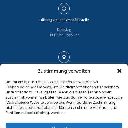
Öffnungszeiten Geschäftsstelle
Dienstag
18:15 Uhr - 19:15 Uhr
Adresse
Zustimmung verwalten
Großenhainer Straße 17
Um dir ein optimales Erlebnis zu bieten, verwenden wir
01689 Wein­böhla
Technologien wie Cookies, um Geräteinformationen zu speichern
und/oder darauf zuzugreifen. Wenn du diesen Technologien
zustimmst, können wir Daten wie das Surfverhalten oder eindeutige
IDs auf dieser Website verarbeiten. Wenn du deine Zustimmung
nicht erteilst oder zurückziehst, können bestimmte Merkmale und
Funktionen beeinträchtigt werden.
Kontakt
Tel.: +49 35243 477267