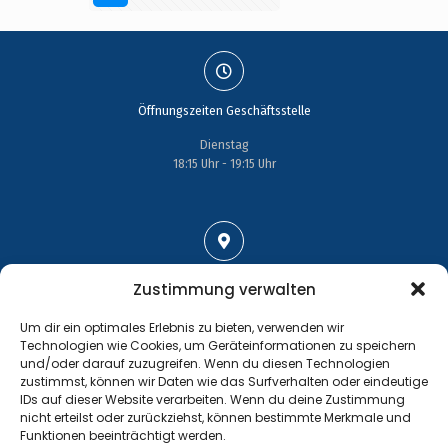
Öffnungszeiten Geschäftsstelle
Dienstag
18:15 Uhr - 19:15 Uhr
Adresse
Zustimmung verwalten
Großenhainer Straße 17
Um dir ein optimales Erlebnis zu bieten, verwenden wir
01689 Wein­böhla
Technologien wie Cookies, um Geräteinformationen zu speichern
und/oder darauf zuzugreifen. Wenn du diesen Technologien
zustimmst, können wir Daten wie das Surfverhalten oder eindeutige
IDs auf dieser Website verarbeiten. Wenn du deine Zustimmung
nicht erteilst oder zurückziehst, können bestimmte Merkmale und
Funktionen beeinträchtigt werden.
Kontakt