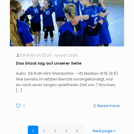
Elli Roth
on
20. Januar 2026
Das Glück lag auf unserer Seite
Autor: Elli Roth HSV Weinböhla – VfL Meißen 19:15 (8:9)
Wie bereits im letzten Bericht vorangekündigt, war
es nach einer langen spielfreien Zeit von 7 Wochen,
[…]
0
Read more
1
2
3
4
5
Next page