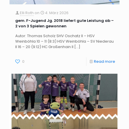
Elli Roth
on
4. März 2026
gem. F-Jugend Jg. 2018 liefert gute Leistung ab –
2 von 3 Spielen gewonnen
Autor: Thomas Scholz SHV Oschatz II – HSV
Weinböhla 10 – 11 (8:3) HSV Weinböhla – SV Niederau
II 16 – 20 (9:12) HC Großenhain II
[…]
0
Read more