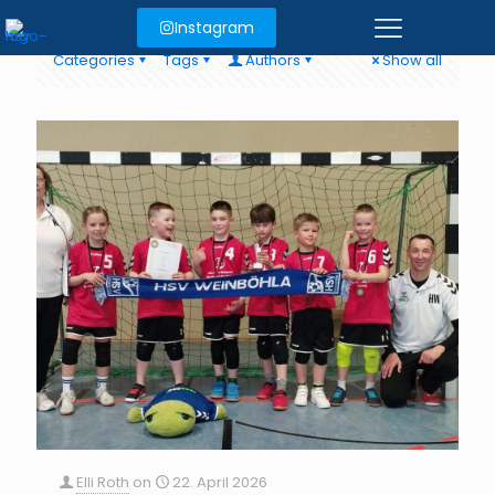
Instagram
Categories
Tags
Authors
Show all
Elli Roth
on
22. April 2026