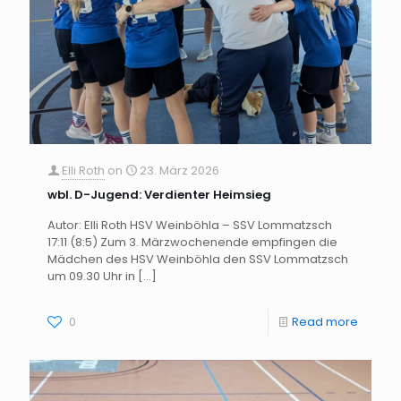
Elli Roth
on
23. März 2026
wbl. D-Jugend: Verdienter Heimsieg
Autor: Elli Roth HSV Weinböhla – SSV Lommatzsch
17:11 (8:5) Zum 3. Märzwochenende empfingen die
Mädchen des HSV Weinböhla den SSV Lommatzsch
um 09.30 Uhr in
[…]
0
Read more