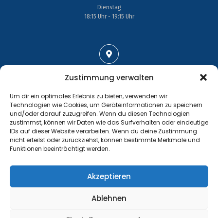
Dienstag
18:15 Uhr - 19:15 Uhr
Adresse
Zustimmung verwalten
Großenhainer Straße 17
Um dir ein optimales Erlebnis zu bieten, verwenden wir
01689 Wein­böhla
Technologien wie Cookies, um Geräteinformationen zu speichern
und/oder darauf zuzugreifen. Wenn du diesen Technologien
zustimmst, können wir Daten wie das Surfverhalten oder eindeutige
IDs auf dieser Website verarbeiten. Wenn du deine Zustimmung
nicht erteilst oder zurückziehst, können bestimmte Merkmale und
Funktionen beeinträchtigt werden.
Kontakt
Tel.: +49 35243 477267
Akzeptieren
info@handball-weinboehla.de
Ablehnen
©
Impressum