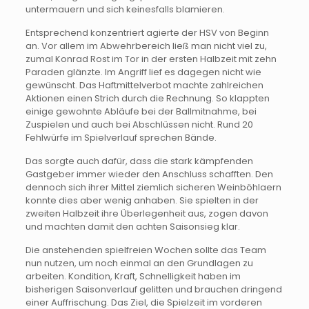
untermauern und sich keinesfalls blamieren.
Entsprechend konzentriert agierte der HSV von Beginn
an. Vor allem im Abwehrbereich ließ man nicht viel zu,
zumal Konrad Rost im Tor in der ersten Halbzeit mit zehn
Paraden glänzte. Im Angriff lief es dagegen nicht wie
gewünscht. Das Haftmittelverbot machte zahlreichen
Aktionen einen Strich durch die Rechnung. So klappten
einige gewohnte Abläufe bei der Ballmitnahme, bei
Zuspielen und auch bei Abschlüssen nicht. Rund 20
Fehlwürfe im Spielverlauf sprechen Bände.
Das sorgte auch dafür, dass die stark kämpfenden
Gastgeber immer wieder den Anschluss schafften. Den
dennoch sich ihrer Mittel ziemlich sicheren Weinböhlaern
konnte dies aber wenig anhaben. Sie spielten in der
zweiten Halbzeit ihre Überlegenheit aus, zogen davon
und machten damit den achten Saisonsieg klar.
Die anstehenden spielfreien Wochen sollte das Team
nun nutzen, um noch einmal an den Grundlagen zu
arbeiten. Kondition, Kraft, Schnelligkeit haben im
bisherigen Saisonverlauf gelitten und brauchen dringend
einer Auffrischung. Das Ziel, die Spielzeit im vorderen