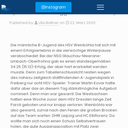
Instagram
Published by
Uta Büttner
on
22. März 2020
Die männliche B-Jugend des HSV Weinböhla hat sich mit
einem Erfolgserlebnis in die vierwöchige Winterpause
verabschiedet. Bei der NSG Glauchau-Meerane-
Limbach-Oberfrohna gab es einen standesgemäßen
34:25 (15:13)-Erfolg, der aber hart erarbeitet werden
musste. Denn zum Tabellenschlusslicht reisten wegen
des nahezu zeitgleich stattfindenden A-Jugendspiels in
Freiberg nur acht HSV-Spieler. Trainer Martin Kovar hatte
dafür aber das an diesem Tag stärkstmögliche Aufgebot
nominiert. Denn man war gewarnt: Die Westsachsen
hatten eine Woche zuvor dem HSV Dresden lange Zeit
Paroli geboten und nur knapp verloren. Weinböhla war
also gewarnt, zumal nach den Ferien die großen Brocken
auf das Team warten: DHfK Leipzig und HC Elbflorenz. Da
wollte man sich noch einen Schuss Selbstvertrauen
holen, die gute Ausgangsposition mit Platz zwei