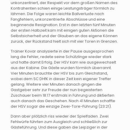
unkonzentriert, der Respekt vor dem großen Namen des
Kontrahenten schien einige Leistungsträger förmlich zu
lähmen. Die Folge waren leichte Ballverluste nach
Fangfehlern, unkonzentrierte Abschlüsse und eine
beginnende Resignation. Erst in den letzten fünf Minuten
der ersten Halbzeit kam mit einigen guten Aktionen die
Selbstsicherheit und der Glauben an das eigene Können
zurück, der Rückstand hielt sich mit vier Toren in Grenzen.
Trainer Kovar analysierte in der Pause ausgesprochen
lang die Fehler, redete seine Schützlinge wieder stark
und hatte damit Erfolg. Der HSV kam wie ausgewechselt
aus der Kabine. Die Gäste wurden förmlich überrannt.
Vier Minuten brauchte der HSV bis zum Gleichstand,
wobei dem SC DHfK in dieser Zeit kein eigener Treffer
gelang. Weitere vier Minuten danach gingen die
Gastgeber sehr zur Freude der nun begeisterten
Zuschauer beim 18:17 erstmals in Führung und diktierten
auch danach das Geschehen. Nach 41 Minuten schaffte
der HSV sogar die einzige Zwei-Tore-Führung (23:21).
Dann aber plötzlich riss wieder der Spielfaden. Zwei
Fehlwürfe führten zum Ausgleich und schließlich zur
Gästeführung. Und diese gaben die Leipziger in der