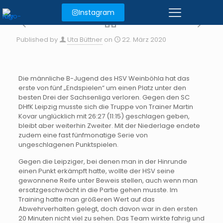
Instagram
Published by
Uta Büttner
on
22. März 2020
Die männliche B-Jugend des HSV Weinböhla hat das
erste von fünf „Endspielen“ um einen Platz unter den
besten Drei der Sachsenliga verloren. Gegen den SC
DHfK Leipzig musste sich die Truppe von Trainer Martin
Kovar unglücklich mit 26:27 (11:15) geschlagen geben,
bleibt aber weiterhin Zweiter. Mit der Niederlage endete
zudem eine fast fünfmonatige Serie von
ungeschlagenen Punktspielen.
Gegen die Leipziger, bei denen man in der Hinrunde
einen Punkt erkämpft hatte, wollte der HSV seine
gewonnene Reife unter Beweis stellen, auch wenn man
ersatzgeschwächt in die Partie gehen musste. Im
Training hatte man größeren Wert auf das
Abwehrverhalten gelegt, doch davon war in den ersten
20 Minuten nicht viel zu sehen. Das Team wirkte fahrig und