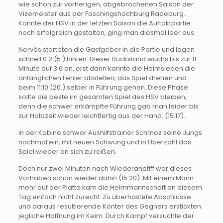
wie schon zur vorherigen, abgebrochenen Saison der
Vizemeister aus der Faschingshochburg Radeburg.
Konnte der HSV in der letzten Saison die Auftaktpartie
noch erfolgreich gestalten, ging man diesmal leer aus.
Nervös starteten die Gastgeber in die Partie und lagen
schnell 0:2 (5.) hinten. Dieser Rückstand wuchs bis zur 11.
Minute auf 3:6 an, erst dann konnte die Heimsieben die
anfänglichen Fehler abstellen, das Spiel drehen und
beim 11:10 (20.) selber in Führung gehen. Diese Phase
sollte die beste im gesamten Spiel des HSV bleiben,
denn die schwer erkämpfte Führung gab man leider bis
zur Halbzeit wieder leichtfertig aus der Hand. (15:17).
In der Kabine schwor Aushilfstrainer Schmoz seine Jungs
nochmal ein, mit neuen Schwung und in Überzahl das
Spiel wieder an sich zu reißen.
Doch nur zwei Minuten nach Wiederanpfiff war dieses
Vorhaben schon wieder dahin (15:20). Mit einem Mann
mehr auf der Platte kam die Heimmannschaft an diesem
Tag einfach nicht zurecht. Zu überhastete Abschlüsse
und daraus resultierende Konter des Gegners erstickten
jegliche Hoffnung im Keim. Durch Kampf versuchte der