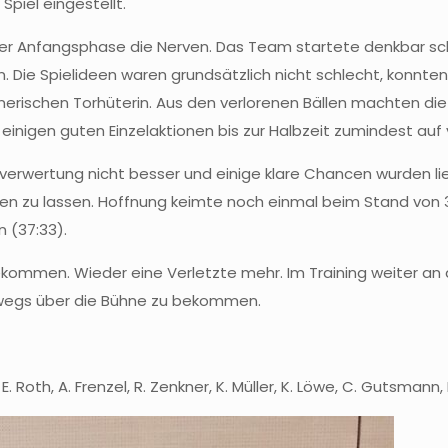
piel eingestellt.
er Anfangsphase die Nerven. Das Team startete denkbar schle
en. Die Spielideen waren grundsätzlich nicht schlecht, konn
gnerischen Torhüterin. Aus den verlorenen Bällen machten 
inigen guten Einzelaktionen bis zur Halbzeit zumindest auf 
enverwertung nicht besser und einige klare Chancen wurden 
en zu lassen. Hoffnung keimte noch einmal beim Stand von 33
 (37:33).
 bekommen. Wieder eine Verletzte mehr. Im Training weiter a
lbwegs über die Bühne zu bekommen.
 E. Roth, A. Frenzel, R. Zenkner, K. Müller, K. Löwe, C. Gutsmann