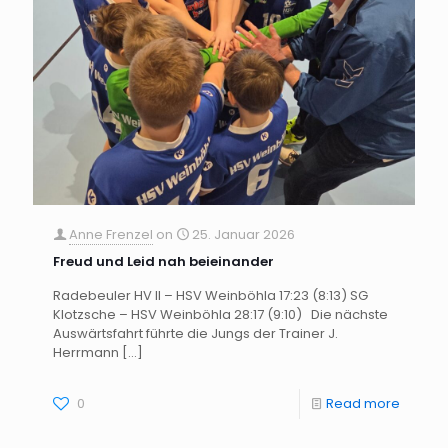
Anne Frenzel
on
25. Januar 2026
Freud und Leid nah beieinander
Radebeuler HV II – HSV Weinböhla 17:23 (8:13) SG
Klotzsche – HSV Weinböhla 28:17 (9:10) Die nächste
Auswärtsfahrt führte die Jungs der Trainer J.
Herrmann
[…]
0
Read more