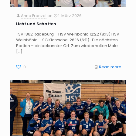
Anne Frenzel
on
1. März 2026
Licht und Schatten
TSV 1862 Radeburg – HSV Weinböhla 12:22 (8:13) HSV
Weinböhla – SG Klotzsche 26:16 (6:11) Die nächsten
Partien – ein bekannter Ort. Zum wiederholten Male
[…]
0
Read more