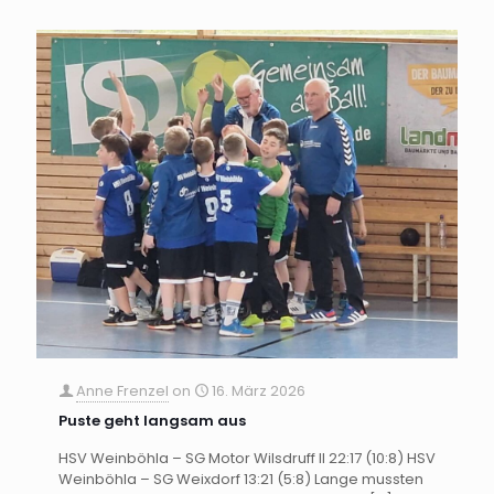
Anne Frenzel
on
16. März 2026
Puste geht langsam aus
HSV Weinböhla – SG Motor Wilsdruff II 22:17 (10:8) HSV
Weinböhla – SG Weixdorf 13:21 (5:8) Lange mussten