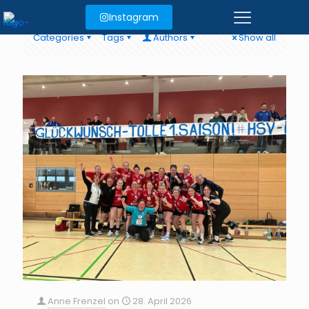
Instagram
Categories
Tags
Authors
Show all
Anne Frenzel
on
28. April 2026