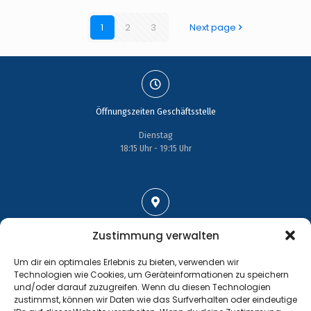
1
2
3
Next page
Öffnungszeiten Geschäftsstelle
Dienstag
18:15 Uhr - 19:15 Uhr
Adresse
Zustimmung verwalten
Großenhainer Straße 17
Um dir ein optimales Erlebnis zu bieten, verwenden wir
01689 Wein­böhla
Technologien wie Cookies, um Geräteinformationen zu speichern
und/oder darauf zuzugreifen. Wenn du diesen Technologien
zustimmst, können wir Daten wie das Surfverhalten oder eindeutige