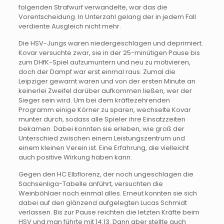
folgenden Strafwurf verwandelte, war das die
Vorentscheidung. In Unterzahl gelang der in jedem Fall
verdiente Ausgleich nicht mehr.
Die HSV-Jungs waren niedergeschlagen und deprimiert.
Kovar versuchte zwar, sie in der 25-minütigen Pause bis
zum DHfK-Spiel aufzumuntern und neu zu motivieren,
doch der Dampf war erst einmal raus. Zumal die
Leipziger gewarnt waren und von der ersten Minute an
keinerlei Zweifel darüber aufkommen ließen, wer der
Sieger sein wird. Um bei dem kräftezehrenden
Programm einige Körner zu sparen, wechselte Kovar
munter durch, sodass alle Spieler ihre Einsatzzeiten
bekamen. Dabei konnten sie erleben, wie groß der
Unterschied zwischen einem Leistungszentrum und
einem kleinen Verein ist. Eine Erfahrung, die vielleicht
auch positive Wirkung haben kann.
Gegen den HC Elbflorenz, der noch ungeschlagen die
Sachsenliga-Tabelle anführt, versuchten die
Weinböhlaer noch einmal alles. Erneut konnten sie sich
dabei auf den glänzend aufgelegten Lucas Schmidt
verlassen. Bis zur Pause reichten die letzten Kräfte beim
HSV und man führte mit 14:13. Dann aber stellte auch