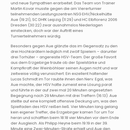
und neue Sympathien erarbeitet. Das Team von Trainer
Martin Kovar musste gegen die am Viererturnier
teilnehmenden Leistungszentren NSG EHV/Nickelhütte
Aue (19:21), SC DHfK Leipzig (11:29) und HC Elbflorenz 2006
Dresden (30:22) zwar ausnahmslos Niederlagen
einstecken, doch war der Auftritt eines
Turnierteilnehmers würdig.
Besonders gegen Aue glänzte das im Gegensatz zu den
drei Hochkarätern lediglich mit zwölf Spielern – darunter
drei Torhüter – angereiste HSV-Team. Der große Favorit
aus dem Erzgebirge traute ob der Spielstärke und
Kampfkraft der Weinböhlaer seinen Augen nicht und war
zeitweise völlig verunsichert. Ein exzellent haltender
Lucas Schmidt im Tor raubte ihnen den Nerv. Egal, was
Aue machte, der HSV hatte zumeist eine Lösung parat
und führte in der auf zwei mal 20 Minuten angesetzten
Begegnung nach 29 Minuten mit drei Treffern (16:13). Aue
stellte auf eine komplett offensive Deckung um, was den
Spielfaden des HSV reißen ließ. Vier Minuten lang gelang
kein eigener Treffer, die Erzgebirger kamen Tor um Tor
heran und schafften beim 18:18 vier Minuten vor dem Ende
der Ausgleich. Als Philipp Heyne beim 19:19 in der 39.
Minute eine Zwei-Minuten-Strafe erhielt und Aue den