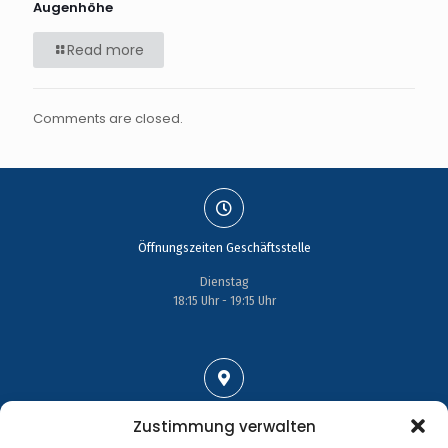
Augenhöhe
Read more
Comments are closed.
Öffnungszeiten Geschäftsstelle
Dienstag
18:15 Uhr - 19:15 Uhr
Adresse
Zustimmung verwalten