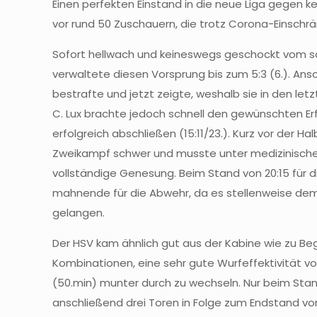
Einen perfekten Einstand in die neue Liga gegen 
vor rund 50 Zuschauern, die trotz Corona-Einschrän
Sofort hellwach und keineswegs geschockt vom schn
verwaltete diesen Vorsprung bis zum 5:3 (6.). Ansc
bestrafte und jetzt zeigte, weshalb sie in den let
C. Lux brachte jedoch schnell den gewünschten Er
erfolgreich abschließen (15:11/23.). Kurz vor der Ha
Zweikampf schwer und musste unter medizinischer 
vollständige Genesung. Beim Stand von 20:15 für di
mahnende für die Abwehr, da es stellenweise d
gelangen.
Der HSV kam ähnlich gut aus der Kabine wie zu Beg
Kombinationen, eine sehr gute Wurfeffektivität vo
(50.min) munter durch zu wechseln. Nur beim Stand
anschließend drei Toren in Folge zum Endstand von