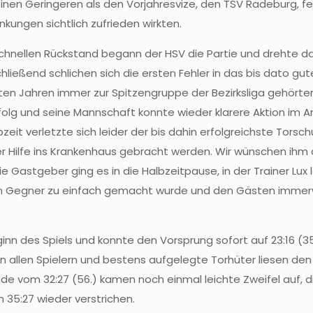
keinen Geringeren als den Vorjahresvize, den TSV Radeburg,
kungen sichtlich zufrieden wirkten.
ellen Rückstand begann der HSV die Partie und drehte das 0
hließend schlichen sich die ersten Fehler in das bis dato gut
zten Jahren immer zur Spitzengruppe der Bezirksliga gehörten 
folg und seine Mannschaft konnte wieder klarere Aktion im 
lbzeit verletzte sich leider der bis dahin erfolgreichste Torsc
Hilfe ins Krankenhaus gebracht werden. Wir wünschen ihm an
e Gastgeber ging es in die Halbzeitpause, in der Trainer Lux
em Gegner zu einfach gemacht wurde und den Gästen imme
inn des Spiels und konnte den Vorsprung sofort auf 23:16 (
n allen Spielern und bestens aufgelegte Torhüter liesen den
e vom 32:27 (56.) kamen noch einmal leichte Zweifel auf, di
 35:27 wieder verstrichen.