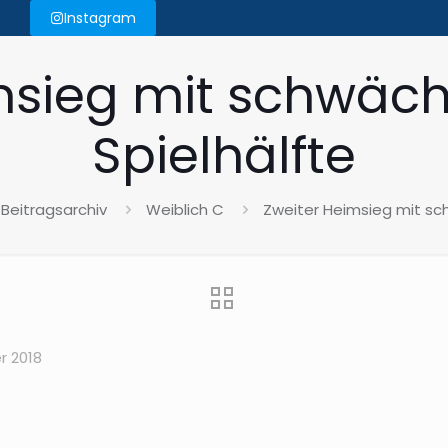
Instagram
msieg mit schwäch
Spielhälfte
 Beitragsarchiv
Weiblich C
Zweiter Heimsieg mit sc
r 2018