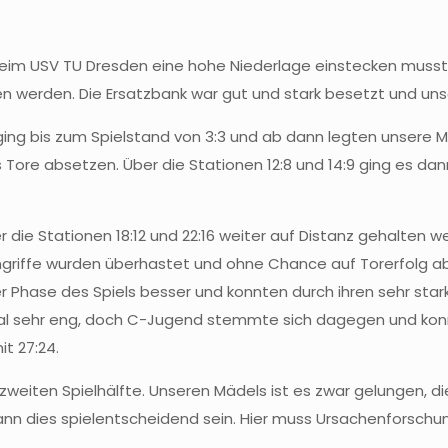
m USV TU Dresden eine hohe Niederlage einstecken mussten
 werden. Die Ersatzbank war gut und stark besetzt und un
ing bis zum Spielstand von 3:3 und ab dann legten unsere M
s Tore absetzen. Über die Stationen 12:8 und 14:9 ging es d
r die Stationen 18:12 und 22:16 weiter auf Distanz gehalten 
Angriffe wurden überhastet und ohne Chance auf Torerfolg a
er Phase des Spiels besser und konnten durch ihren sehr st
mal sehr eng, doch C-Jugend stemmte sich dagegen und kon
t 27:24.
eiten Spielhälfte. Unseren Mädels ist es zwar gelungen, di
nn dies spielentscheidend sein. Hier muss Ursachenforschu