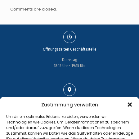
Comments are closed.
Öffnungszeiten Geschäftsstelle
Dienstag
18:15 Uhr - 19:15 Uhr
Adresse
Zustimmung verwalten
Großenhainer Straße 17
Um dir ein optimales Erlebnis zu bieten, verwenden wir
01689 Wein­böhla
Technologien wie Cookies, um Geräteinformationen zu speichern
und/oder darauf zuzugreifen. Wenn du diesen Technologien
zustimmst, können wir Daten wie das Surfverhalten oder eindeutige
IDs auf dieser Website verarbeiten. Wenn du deine Zustimmung