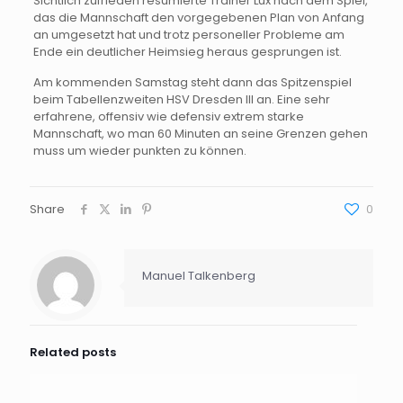
Sichtlich zufrieden resümierte Trainer Lux nach dem Spiel,
das die Mannschaft den vorgegebenen Plan von Anfang
an umgesetzt hat und trotz personeller Probleme am
Ende ein deutlicher Heimsieg heraus gesprungen ist.
Am kommenden Samstag steht dann das Spitzenspiel
beim Tabellenzweiten HSV Dresden III an. Eine sehr
erfahrene, offensiv wie defensiv extrem starke
Mannschaft, wo man 60 Minuten an seine Grenzen gehen
muss um wieder punkten zu können.
Share
0
Manuel Talkenberg
Related posts