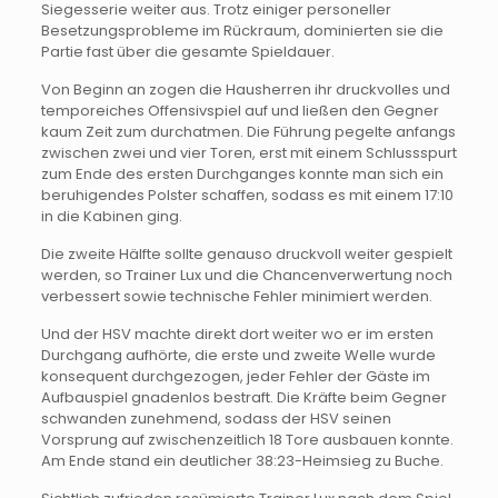
Siegesserie weiter aus. Trotz einiger personeller
Besetzungsprobleme im Rückraum, dominierten sie die
Partie fast über die gesamte Spieldauer.
Von Beginn an zogen die Hausherren ihr druckvolles und
temporeiches Offensivspiel auf und ließen den Gegner
kaum Zeit zum durchatmen. Die Führung pegelte anfangs
zwischen zwei und vier Toren, erst mit einem Schlussspurt
zum Ende des ersten Durchganges konnte man sich ein
beruhigendes Polster schaffen, sodass es mit einem 17:10
in die Kabinen ging.
Die zweite Hälfte sollte genauso druckvoll weiter gespielt
werden, so Trainer Lux und die Chancenverwertung noch
verbessert sowie technische Fehler minimiert werden.
Und der HSV machte direkt dort weiter wo er im ersten
Durchgang aufhörte, die erste und zweite Welle wurde
konsequent durchgezogen, jeder Fehler der Gäste im
Aufbauspiel gnadenlos bestraft. Die Kräfte beim Gegner
schwanden zunehmend, sodass der HSV seinen
Vorsprung auf zwischenzeitlich 18 Tore ausbauen konnte.
Am Ende stand ein deutlicher 38:23-Heimsieg zu Buche.