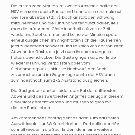
Die ersten zehn Minuten im zweiten Abschnitt hatte der
HSV nun seine beste Phase und konnte sich erstmals auf
vier Tore absetzen (21:17). Doch anstatt den Schwung
mitzunehmen und die Führung weiter auszubauen, ließ
man die erfahrenen Gäste innerhalb kürzester Zeit
wieder ins Spiel kommen und keine vier Minuten später
erneut ausgleichen. Im Angriff taten sich die Hausherren
jetzt zunehmend schwerer und ließ sich von der robusten
Abwehr der Gäste, die jetzt auch ihrerseits umgestellt
hatten, beeindrucken. Die Gäste gingen kurz vor Ende
wieder in Führung, verpassten aber vom
Siebenmeterpunkt, inklusive Nachwurf, den Sack
zuzumachen und im Gegenzug konnte der HSV dann
zumindest noch zum 27:27-Entstand ausgleichen.
Die Gastgeber konnten leider dem Ruf der drittbesten
Abwehr und des zweitbesten Angriffes der Liga in diesem
Spiel nicht gerecht werden und müssen folglich mit
diesem Punkt leben.
Am kommenden Sonntag geht es dann zum harzfreien
Auswärtsspiel zur SG Kurort Hartha II. Dort sollte der HSV
schnell wieder in die Spur finden, denn eine weitere