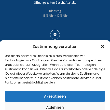
Öffnungszeiten Geschäftsstelle
Dienstag
18:15 Uhr - 19:15 Uhr
Adresse
Zustimmung verwalten
Großenhainer Straße 17
Um dir ein optimales Erlebnis zu bieten, verwenden wir
01689 Wein­böhla
Technologien wie Cookies, um Geräteinformationen zu speichern
und/oder darauf zuzugreifen. Wenn du diesen Technologien
zustimmst, können wir Daten wie das Surfverhalten oder eindeutige
IDs auf dieser Website verarbeiten. Wenn du deine Zustimmung
nicht erteilst oder zurückziehst, können bestimmte Merkmale und
Funktionen beeinträchtigt werden.
Kontakt
Tel.: +49 35243 477267
Akzeptieren
info@handball-weinboehla.de
Ablehnen