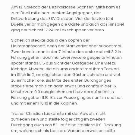
Am 13. Spieltag der Bezirksklasse Sachsen-Mitte kam es
zum Duell mit einem echten Angstgegner, der
Drittvertretung des ESV Dresden. Vier der letzten fünf
Duelle verlor man gegen die Gäste und auch das Hinspiel
ging deutlich mit 17:24 im Lokschuppen verloren.
Sicherlich steckte das in den Köpfen der
Heimmannschaft, denn der Start verlief eher suboptimal.
Zwar konnte man in der 7. Minute das erste mal mit 3:2 in
Führung gehen, doch nur zwei weitere gespielte Minuten
später stands 3:5 aus Sicht der Gastgeber. Eine viel zu
löchrige Abwehr, die ein ums andere mal ihren Torwart
im Stich ließ, ermöglichten den Gästen schnelle und viel
zu einfache Tore. Bis Mitte des ersten Durchganges
stabilisierte man sich dann etwas und konnte in der 16.
Minute zum 9:9 ausgleichen und kurz darauf selbst in
Führung gehen 11:10. Bis zur Pause ging es nun hin und her
und mit einem 16:16 in die Kabinen.
Trainer Christian Lux konnte mit der Abwehr nicht
zufrieden sein und stellte folgerichtig im zweiten
Durchgang auch von 5:1- auf eine stabilere 6:0-Deckung
um, welche sich als bessere Variante erweisen sollte.