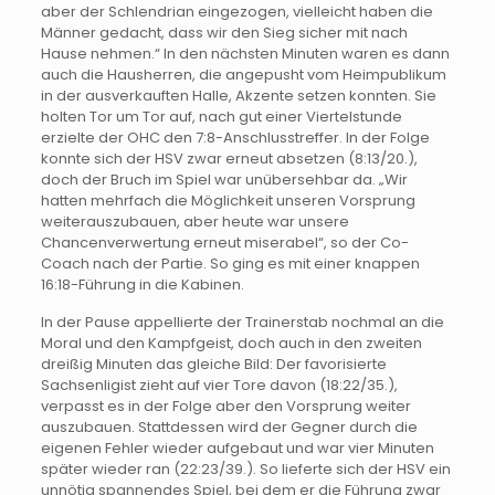
aber der Schlendrian eingezogen, vielleicht haben die
Männer gedacht, dass wir den Sieg sicher mit nach
Hause nehmen.“ In den nächsten Minuten waren es dann
auch die Hausherren, die angepusht vom Heimpublikum
in der ausverkauften Halle, Akzente setzen konnten. Sie
holten Tor um Tor auf, nach gut einer Viertelstunde
erzielte der OHC den 7:8-Anschlusstreffer. In der Folge
konnte sich der HSV zwar erneut absetzen (8:13/20.),
doch der Bruch im Spiel war unübersehbar da. „Wir
hatten mehrfach die Möglichkeit unseren Vorsprung
weiterauszubauen, aber heute war unsere
Chancenverwertung erneut miserabel“, so der Co-
Coach nach der Partie. So ging es mit einer knappen
16:18-Führung in die Kabinen.
In der Pause appellierte der Trainerstab nochmal an die
Moral und den Kampfgeist, doch auch in den zweiten
dreißig Minuten das gleiche Bild: Der favorisierte
Sachsenligist zieht auf vier Tore davon (18:22/35.),
verpasst es in der Folge aber den Vorsprung weiter
auszubauen. Stattdessen wird der Gegner durch die
eigenen Fehler wieder aufgebaut und war vier Minuten
später wieder ran (22:23/39.). So lieferte sich der HSV ein
unnötig spannendes Spiel, bei dem er die Führung zwar