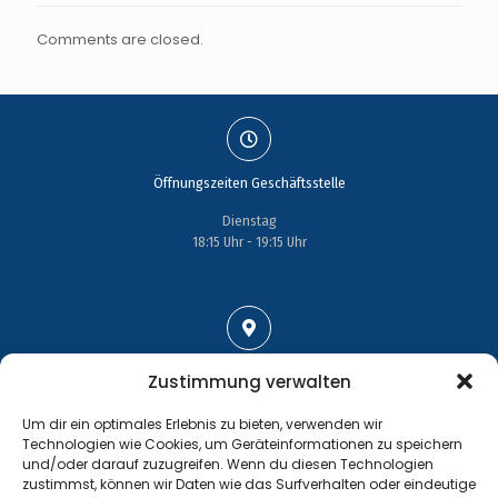
Comments are closed.
Öffnungszeiten Geschäftsstelle
Dienstag
18:15 Uhr - 19:15 Uhr
Adresse
Zustimmung verwalten
Großenhainer Straße 17
Um dir ein optimales Erlebnis zu bieten, verwenden wir
01689 Wein­böhla
Technologien wie Cookies, um Geräteinformationen zu speichern
und/oder darauf zuzugreifen. Wenn du diesen Technologien
zustimmst, können wir Daten wie das Surfverhalten oder eindeutige