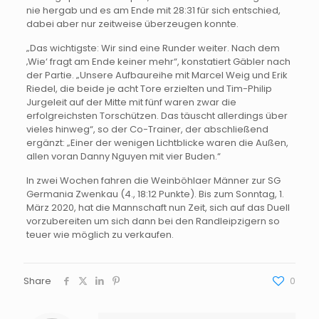
nie hergab und es am Ende mit 28:31 für sich entschied,
dabei aber nur zeitweise überzeugen konnte.
„Das wichtigste: Wir sind eine Runder weiter. Nach dem
‚Wie‘ fragt am Ende keiner mehr“, konstatiert Gäbler nach
der Partie. „Unsere Aufbaureihe mit Marcel Weig und Erik
Riedel, die beide je acht Tore erzielten und Tim-Philip
Jurgeleit auf der Mitte mit fünf waren zwar die
erfolgreichsten Torschützen. Das täuscht allerdings über
vieles hinweg“, so der Co-Trainer, der abschließend
ergänzt: „Einer der wenigen Lichtblicke waren die Außen,
allen voran Danny Nguyen mit vier Buden.“
In zwei Wochen fahren die Weinböhlaer Männer zur SG
Germania Zwenkau (4., 18:12 Punkte). Bis zum Sonntag, 1.
März 2020, hat die Mannschaft nun Zeit, sich auf das Duell
vorzubereiten um sich dann bei den Randleipzigern so
teuer wie möglich zu verkaufen.
Share
0