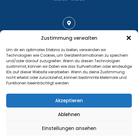
Adresse
Zustimmung verwalten
Großenhainer Straße 17
Um dir ein optimales Erlebnis zu bieten, verwenden wir
01689 Wein­böhla
Technologien wie Cookies, um Geräteinformationen zu speichern
und/oder darauf zuzugreifen. Wenn du diesen Technologien
zustimmst, können wir Daten wie das Surfverhalten oder eindeutige
IDs auf dieser Website verarbeiten. Wenn du deine Zustimmung
nicht erteilst oder zurückziehst, können bestimmte Merkmale und
Funktionen beeinträchtigt werden.
Kontakt
Tel.: +49 35243 477267
Akzeptieren
info@handball-weinboehla.de
Ablehnen
©
Impressum
Einstellungen ansehen
Website Sponsored by
PRODATIS CONSULTING AG