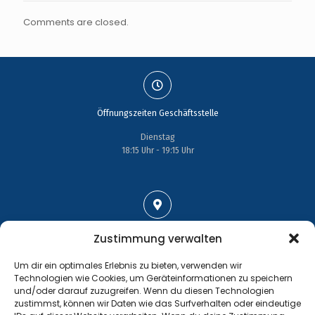
Comments are closed.
Öffnungszeiten Geschäftsstelle
Dienstag
18:15 Uhr - 19:15 Uhr
Adresse
Zustimmung verwalten
Großenhainer Straße 17
Um dir ein optimales Erlebnis zu bieten, verwenden wir
01689 Wein­böhla
Technologien wie Cookies, um Geräteinformationen zu speichern
und/oder darauf zuzugreifen. Wenn du diesen Technologien
zustimmst, können wir Daten wie das Surfverhalten oder eindeutige