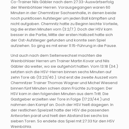
Co-Trainer Nils Gäbler nach dem 27:33-Auswärtserfolg
der Weinböhlaer Herren. Vorausgegangen waren 60
Minuten in der Chemnitzer Sachsenhalle, in denen beide
noch punktlosen Aufsteiger um jeden Ball kämpften und
nicht aufgaben. Chemnitz hatte zu Beginn leichte Vorteile,
lag die ersten Minuten vorn (3:2/7.). Doch der HSV kam
besser in die Partie, Mitte der ersten Halbzeit hatte sich
der Ost-Aufsteiger gefunden und konnte sein Spiel
aufziehen. So ging es mit einer 11:15-Führung in die Pause.
Und auch nach dem Seitenwechsel machten die
Weinböhlaer Herren um Trainer Martin Kovar und Nils
Gäbler da weiter, wo sie aufgehört hatten. Vom 13:18 (34.)
setzten sich die HSV-Herren binnen sechs Minuten auf
zehn Tore ab (13:23/40.). Und erst die zweite Auszeit vom
Chemnitzer Trainer Thomas Wagner und Michel Wiesend
binnen fünf Minuten schien dann Früchte zu tragen: Der
HSV kam in den folgenden Minuten aus dem Tritt. Die
Gastgeber erzielten vier Tore in Folge (17:23/44.) und
nahmen den Kampf an. Doch der HSV hielt dagegen. In
der restlichen Spielzeit hatte der HSV die passenden
Antworten parat und hielt den Abstand bei sechs bis
sieben Toren. So endete das Spiel mit 27:33 für den HSV
Weinböhla.