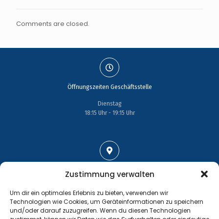
Comments are closed.
Öffnungszeiten Geschäftsstelle
Dienstag
18:15 Uhr - 19:15 Uhr
Adresse
Zustimmung verwalten
Großenhainer Straße 17
Um dir ein optimales Erlebnis zu bieten, verwenden wir
01689 Wein­böhla
Technologien wie Cookies, um Geräteinformationen zu speichern
und/oder darauf zuzugreifen. Wenn du diesen Technologien