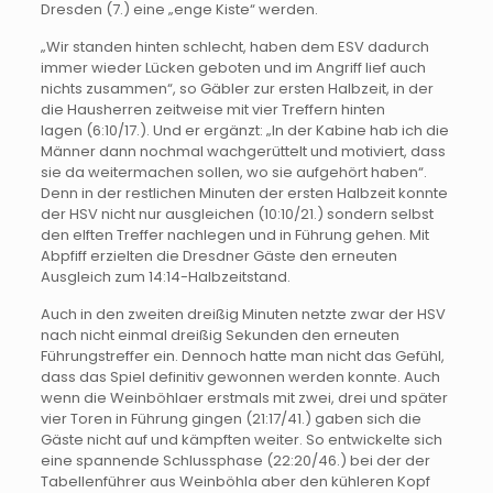
Dresden (7.) eine „enge Kiste“ werden.
„Wir standen hinten schlecht, haben dem ESV dadurch
immer wieder Lücken geboten und im Angriff lief auch
nichts zusammen“, so Gäbler zur ersten Halbzeit, in der
die Hausherren zeitweise mit vier Treffern hinten
lagen (6:10/17.). Und er ergänzt: „In der Kabine hab ich die
Männer dann nochmal wachgerüttelt und motiviert, dass
sie da weitermachen sollen, wo sie aufgehört haben“.
Denn in der restlichen Minuten der ersten Halbzeit konnte
der HSV nicht nur ausgleichen (10:10/21.) sondern selbst
den elften Treffer nachlegen und in Führung gehen. Mit
Abpfiff erzielten die Dresdner Gäste den erneuten
Ausgleich zum 14:14-Halbzeitstand.
Auch in den zweiten dreißig Minuten netzte zwar der HSV
nach nicht einmal dreißig Sekunden den erneuten
Führungstreffer ein. Dennoch hatte man nicht das Gefühl,
dass das Spiel definitiv gewonnen werden konnte. Auch
wenn die Weinböhlaer erstmals mit zwei, drei und später
vier Toren in Führung gingen (21:17/41.) gaben sich die
Gäste nicht auf und kämpften weiter. So entwickelte sich
eine spannende Schlussphase (22:20/46.) bei der der
Tabellenführer aus Weinböhla aber den kühleren Kopf