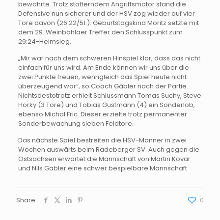
bewahrte. Trotz stotterndem Angriffsmotor stand die
Defensive nun sicherer und der HSV zog wieder auf vier
Tore davon (26:22/51.). Geburtstagskind Moritz setzte mit
dem 29. Weinböhlaer Treffer den Schlusspunkt zum
29:24-Heimsieg.
„Mir war nach dem schweren Hinspiel klar, dass das nicht
einfach für uns wird. Am Ende können wir uns über die
zwei Punkte freuen, wenngleich das Spiel heute nicht
überzeugend war“, so Coach Gäbler nach der Partie.
Nichtsdestotrotz erhielt Schlussmann Tomas Suchy, Steve
Horky (3 Tore) und Tobias Gustmann (4) ein Sonderlob,
ebenso Michal Fric. Dieser erzielte trotz permanenter
Sonderbewachung sieben Feldtore.
Das nächste Spiel bestreiten die HSV-Männer in zwei
Wochen auswärts beim Radeberger SV. Auch gegen die
Ostsachsen erwartet die Mannschaft von Martin Kovar
und Nils Gäbler eine schwer bespielbare Mannschaft.
Share
0