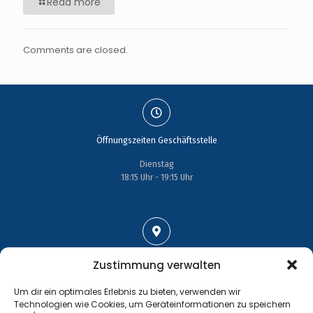
Read more
Comments are closed.
Öffnungszeiten Geschäftsstelle
Dienstag
18:15 Uhr - 19:15 Uhr
Adresse
Zustimmung verwalten
Großenhainer Straße 17
Um dir ein optimales Erlebnis zu bieten, verwenden wir
01689 Wein­böhla
Technologien wie Cookies, um Geräteinformationen zu speichern