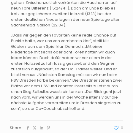
gehen. Zwischenzeitlich verkürzten die Hausherren auf
neun Tore Differenz (15:24/41.). Doch am Ende blieb es
trotz ausgeglichener zweiten Halbzeit (13:13) bei der
ersten deutlichen Niederlage in der neun Spieltage alten
Sachsenliga-Saison (22:34).
„Dass wir gegen den Favoriten keine reale Chance auf
Punkte hatte, war uns von vornherein klar“, stellt Nils
Gäbler nach dem Spiel klar. Dennoch: „Mit einer
Niederlage mit sechs oder acht Toren hätten wir auch
leben können. Doch dafür haben wir vor allem in der
ersten Halbzeit zu fahrlässig gespielt und den Gegner
zusätzlich aufgebaut“, so der Co-Trainer weiter. Und er
blickt voraus: „Nächsten Samstag müssen wir nun beim
HSV Dresden Farbe bekennen.“ Die Dresdner stehen zwei
Plätze vor dem HSV und konnten ihrerseits zuletzt durch
einen Sieg Selbstbewusstsein tanken. „Der Blick geht jetzt
nach vorn, wir werden uns in der Woche intensiv auf die
nächste Aufgabe vorbereiten um in Dresden siegreich zu
sein“, so der Co-Coach abschließend.
Share
0