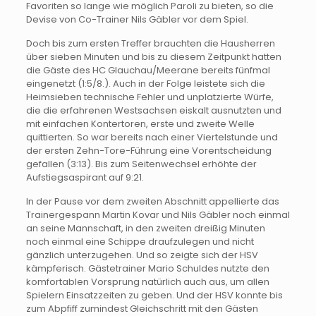
Favoriten so lange wie möglich Paroli zu bieten, so die
Devise von Co-Trainer Nils Gäbler vor dem Spiel.
Doch bis zum ersten Treffer brauchten die Hausherren
über sieben Minuten und bis zu diesem Zeitpunkt hatten
die Gäste des HC Glauchau/Meerane bereits fünfmal
eingenetzt (1:5/8.). Auch in der Folge leistete sich die
Heimsieben technische Fehler und unplatzierte Würfe,
die die erfahrenen Westsachsen eiskalt ausnutzten und
mit einfachen Kontertoren, erste und zweite Welle
quittierten. So war bereits nach einer Viertelstunde und
der ersten Zehn-Tore-Führung eine Vorentscheidung
gefallen (3:13). Bis zum Seitenwechsel erhöhte der
Aufstiegsaspirant auf 9:21.
In der Pause vor dem zweiten Abschnitt appellierte das
Trainergespann Martin Kovar und Nils Gäbler noch einmal
an seine Mannschaft, in den zweiten dreißig Minuten
noch einmal eine Schippe draufzulegen und nicht
gänzlich unterzugehen. Und so zeigte sich der HSV
kämpferisch. Gästetrainer Mario Schuldes nutzte den
komfortablen Vorsprung natürlich auch aus, um allen
Spielern Einsatzzeiten zu geben. Und der HSV konnte bis
zum Abpfiff zumindest Gleichschritt mit den Gästen