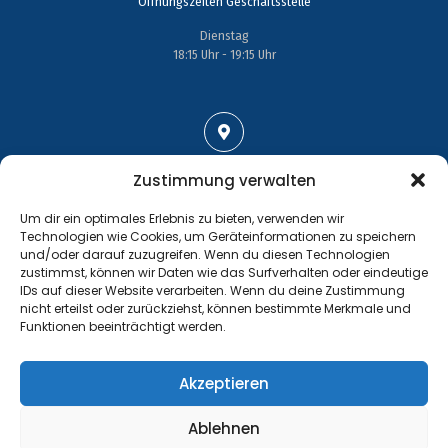
Öffnungszeiten Geschäftsstelle
Dienstag
18:15 Uhr - 19:15 Uhr
Adresse
Zustimmung verwalten
Großenhainer Straße 17
Um dir ein optimales Erlebnis zu bieten, verwenden wir
01689 Wein­böhla
Technologien wie Cookies, um Geräteinformationen zu speichern
und/oder darauf zuzugreifen. Wenn du diesen Technologien
zustimmst, können wir Daten wie das Surfverhalten oder eindeutige
IDs auf dieser Website verarbeiten. Wenn du deine Zustimmung
nicht erteilst oder zurückziehst, können bestimmte Merkmale und
Funktionen beeinträchtigt werden.
Kontakt
Tel.: +49 35243 477267
Akzeptieren
info@handball-weinboehla.de
Ablehnen
©
Impressum