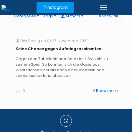
Instagram
Categories
Tags
Authors
Show all
Dirk Rostig
on
27. November 2019
Keine Chance gegen Aufstiegsaspiranten
Gegen den Tabellenführer fand der HSV nicht zu
seinem Spiel. So konnten sich die Gäste aus
Westsachsen bereits nach einer Viertelstunde
spielentscheidend absetzen.
0
Read more