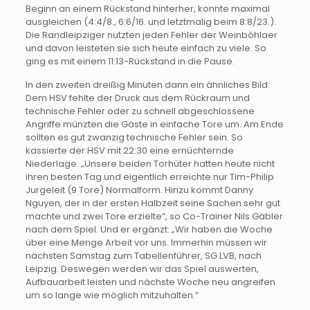
Beginn an einem Rückstand hinterher, konnte maximal
ausgleichen (4:4/8., 6:6/16. und letztmalig beim 8:8/23.).
Die Randleipziger nutzten jeden Fehler der Weinböhlaer
und davon leisteten sie sich heute einfach zu viele. So
ging es mit einem 11:13-Rückstand in die Pause.
In den zweiten dreißig Minuten dann ein ähnliches Bild:
Dem HSV fehlte der Druck aus dem Rückraum und
technische Fehler oder zu schnell abgeschlossene
Angriffe münzten die Gäste in einfache Tore um. Am Ende
sollten es gut zwanzig technische Fehler sein. So
kassierte der HSV mit 22:30 eine ernüchternde
Niederlage. „Unsere beiden Torhüter hatten heute nicht
ihren besten Tag und eigentlich erreichte nur Tim-Philip
Jurgeleit (9 Tore) Normalform. Hinzu kommt Danny
Nguyen, der in der ersten Halbzeit seine Sachen sehr gut
machte und zwei Tore erzielte“, so Co-Trainer Nils Gäbler
nach dem Spiel. Und er ergänzt: „Wir haben die Woche
über eine Menge Arbeit vor uns. Immerhin müssen wir
nächsten Samstag zum Tabellenführer, SG LVB, nach
Leipzig. Deswegen werden wir das Spiel auswerten,
Aufbauarbeit leisten und nächste Woche neu angreifen
um so lange wie möglich mitzuhalten.“