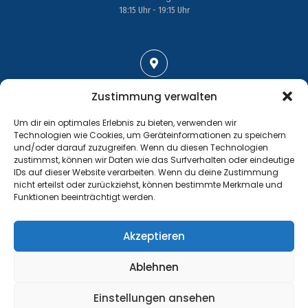
18:15 Uhr - 19:15 Uhr
Adresse
Zustimmung verwalten
Großenhainer Straße 17
Um dir ein optimales Erlebnis zu bieten, verwenden wir
01689 Wein­böhla
Technologien wie Cookies, um Geräteinformationen zu speichern
und/oder darauf zuzugreifen. Wenn du diesen Technologien
zustimmst, können wir Daten wie das Surfverhalten oder eindeutige
IDs auf dieser Website verarbeiten. Wenn du deine Zustimmung
nicht erteilst oder zurückziehst, können bestimmte Merkmale und
Funktionen beeinträchtigt werden.
Kontakt
Tel.: +49 35243 477267
Akzeptieren
info@handball-weinboehla.de
Ablehnen
©
Impressum
Einstellungen ansehen
Website Sponsored by
PRODATIS CONSULTING AG