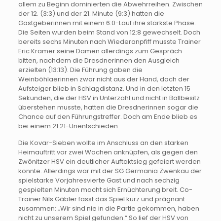
allem zu Beginn dominierten die Abwehrreihen. Zwischen
der 12. (3:3) und der 21. Minute (9:3) hatten die
Gastgeberinnen mit einem 6:0-Lauf ihre stärkste Phase.
Die Seiten wurden beim Stand von 12:8 gewechselt. Doch
bereits sechs Minuten nach Wiederanpfiff musste Trainer
Eric Kramer seine Damen allerdings zum Gespräch
bitten, nachdem die Dresdnerinnen den Ausgleich
erzielten (13:13). Die Führung gaben die
Weinböhlaerinnen zwar nicht aus der Hand, doch der
Aufsteiger blieb in Schlagdistanz. Und in den letzten 15
Sekunden, die der HSV in Unterzahl und nicht in Ballbesitz
überstehen musste, hatten die Dresdnerinnen sogar die
Chance auf den Führungstreffer. Doch am Ende blieb es
bei einem 21:21-Unentschieden.
Die Kovar-Sieben wollte im Anschluss an den starken
Heimauftritt vor zwei Wochen anknüpfen, als gegen den
Zwönitzer HSV ein deutlicher Auftaktsieg gefeiert werden
konnte. Allerdings war mit der SG Germania Zwenkau der
spielstarke Vorjahresvierte Gast und nach sechzig
gespielten Minuten macht sich Ernüchterung breit. Co-
Trainer Nils Gäbler fasst das Spiel kurz und prägnant
zusammen: „Wir sind nie in die Partie gekommen, haben
nicht zu unserem Spiel gefunden.“ So lief der HSV von