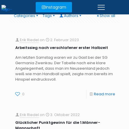
Instagram
Categories
Tags
Authors
Show all
Erik Riedel
on
2. Februar 2023
Arbeitssieg nach verschlafener erster Halbzeit
Am letzten Samstag waren wir zu Gast bei der SG
Germania Zwenkau. Der Tabelle nach eine klare
Angelegenheit, dass man im Neuseenland jedoch
weiß wie man Handball spielt, zeigte man bereits im
Hinspiel eindrucksvoll.
0
Read more
Erik Riedel
on
3. Oktober 2022
Glücklicher Punktgewinn für die 1.Männer-
Mannschaft