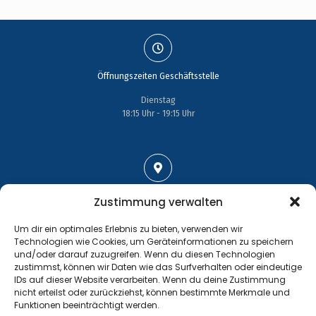
Öffnungszeiten Geschäftsstelle
Dienstag
18:15 Uhr - 19:15 Uhr
Adresse
Zustimmung verwalten
Großenhainer Straße 17
Um dir ein optimales Erlebnis zu bieten, verwenden wir
01689 Wein­böhla
Technologien wie Cookies, um Geräteinformationen zu speichern
und/oder darauf zuzugreifen. Wenn du diesen Technologien
zustimmst, können wir Daten wie das Surfverhalten oder eindeutige
IDs auf dieser Website verarbeiten. Wenn du deine Zustimmung
nicht erteilst oder zurückziehst, können bestimmte Merkmale und
Funktionen beeinträchtigt werden.
Kontakt