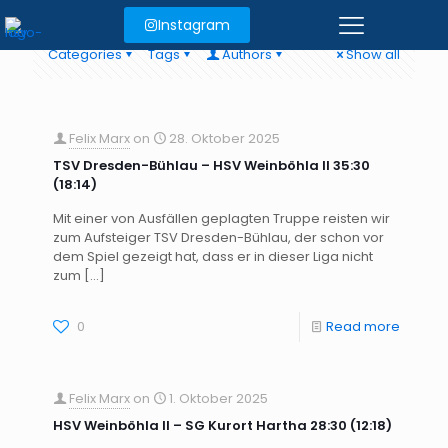
Instagram
Categories
Tags
Authors
Show all
Felix Marx
on
28. Oktober 2025
TSV Dresden-Bühlau – HSV Weinböhla II 35:30
(18:14)
Mit einer von Ausfällen geplagten Truppe reisten wir
zum Aufsteiger TSV Dresden-Bühlau, der schon vor
dem Spiel gezeigt hat, dass er in dieser Liga nicht
zum
[…]
0
Read more
Felix Marx
on
1. Oktober 2025
HSV Weinböhla II – SG Kurort Hartha 28:30 (12:18)