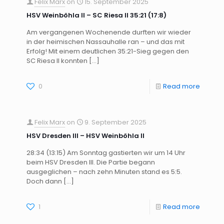
Felix Marx
on
15. September 2025
HSV Weinböhla II – SC Riesa II 35:21 (17:8)
Am vergangenen Wochenende durften wir wieder
in der heimischen Nassauhalle ran – und das mit
Erfolg! Mit einem deutlichen 35:21-Sieg gegen den
SC Riesa II konnten
[…]
0
Read more
Felix Marx
on
9. September 2025
HSV Dresden III – HSV Weinböhla II
28:34 (13:15) Am Sonntag gastierten wir um 14 Uhr
beim HSV Dresden III. Die Partie begann
ausgeglichen – nach zehn Minuten stand es 5:5.
Doch dann
[…]
1
Read more