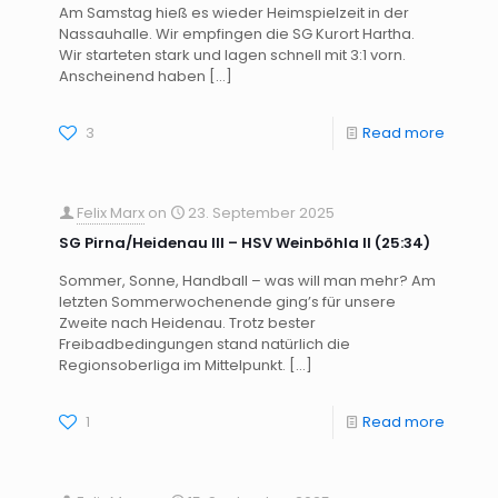
Am Samstag hieß es wieder Heimspielzeit in der
Nassauhalle. Wir empfingen die SG Kurort Hartha.
Wir starteten stark und lagen schnell mit 3:1 vorn.
Anscheinend haben
[…]
3
Read more
Felix Marx
on
23. September 2025
SG Pirna/Heidenau III – HSV Weinböhla II (25:34)
Sommer, Sonne, Handball – was will man mehr? Am
letzten Sommerwochenende ging’s für unsere
Zweite nach Heidenau. Trotz bester
Freibadbedingungen stand natürlich die
Regionsoberliga im Mittelpunkt.
[…]
1
Read more