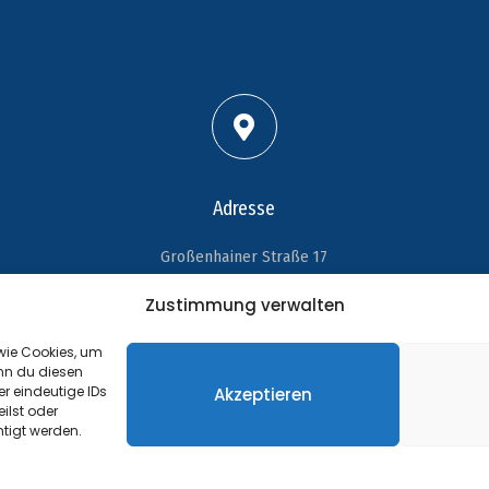
Adresse
Großenhainer Straße 17
01689 Wein­böhla
Zustimmung verwalten
 wie Cookies, um
nn du diesen
r eindeutige IDs
Akzeptieren
©
Impressum
ilst oder
tigt werden.
Website Sponsored by
PRODATIS CONSULTING AG