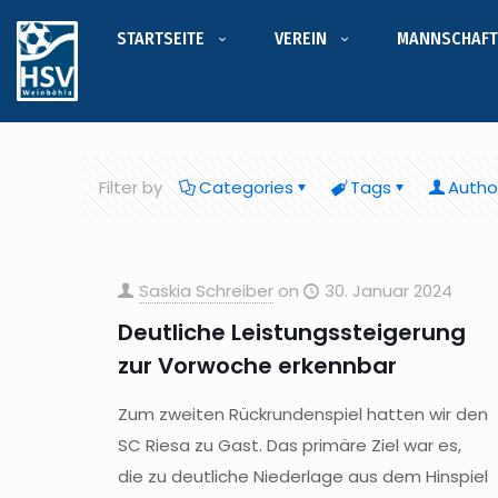
STARTSEITE
VEREIN
MANNSCHAFT
Filter by
Categories
Tags
Autho
Saskia Schreiber
on
30. Januar 2024
Deutliche Leistungssteigerung
zur Vorwoche erkennbar
Zum zweiten Rückrundenspiel hatten wir den
SC Riesa zu Gast. Das primäre Ziel war es,
die zu deutliche Niederlage aus dem Hinspiel