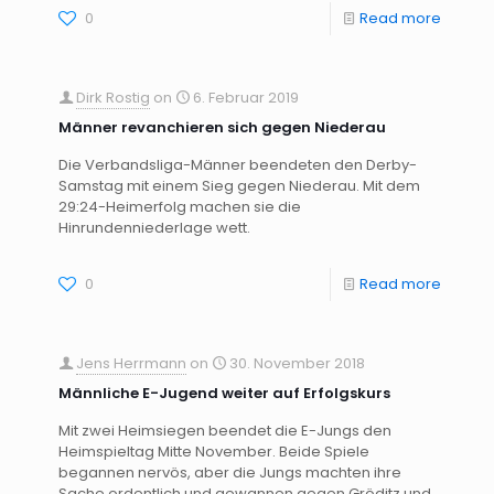
0
Read more
Dirk Rostig
on
6. Februar 2019
Männer revanchieren sich gegen Niederau
Die Verbandsliga-Männer beendeten den Derby-
Samstag mit einem Sieg gegen Niederau. Mit dem
29:24-Heimerfolg machen sie die
Hinrundenniederlage wett.
0
Read more
Jens Herrmann
on
30. November 2018
Männliche E-Jugend weiter auf Erfolgskurs
Mit zwei Heimsiegen beendet die E-Jungs den
Heimspieltag Mitte November. Beide Spiele
begannen nervös, aber die Jungs machten ihre
Sache ordentlich und gewannen gegen Gröditz und