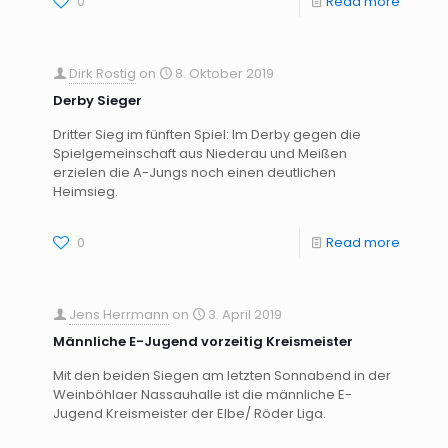
0
Read more
Dirk Rostig
on
8. Oktober 2019
Derby Sieger
Dritter Sieg im fünften Spiel: Im Derby gegen die
Spielgemeinschaft aus Niederau und Meißen
erzielen die A-Jungs noch einen deutlichen
Heimsieg.
0
Read more
Jens Herrmann
on
3. April 2019
Männliche E-Jugend vorzeitig Kreismeister
Mit den beiden Siegen am letzten Sonnabend in der
Weinböhlaer Nassauhalle ist die männliche E-
Jugend Kreismeister der Elbe/ Röder Liga.