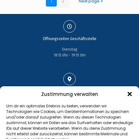
1
2
Next page
Öffnungszeiten Geschäftsstelle
Dienstag
18:15 Uhr - 19:15 Uhr
Adresse
Zustimmung verwalten
Großenhainer Straße 17
Um dir ein optimales Erlebnis zu bieten, verwenden wir
01689 Wein­böhla
Technologien wie Cookies, um Geräteinformationen zu speichern
und/oder darauf zuzugreifen. Wenn du diesen Technologien
zustimmst, können wir Daten wie das Surfverhalten oder eindeutige
IDs auf dieser Website verarbeiten. Wenn du deine Zustimmung
nicht erteilst oder zurückziehst, können bestimmte Merkmale und