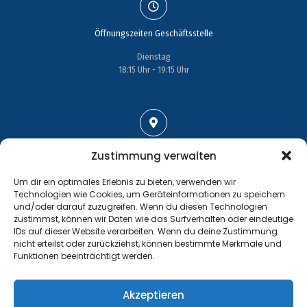
Öffnungszeiten Geschäftsstelle
Dienstag
18:15 Uhr - 19:15 Uhr
Adresse
Zustimmung verwalten
Großenhainer Straße 17
Um dir ein optimales Erlebnis zu bieten, verwenden wir
01689 Wein­böhla
Technologien wie Cookies, um Geräteinformationen zu speichern
und/oder darauf zuzugreifen. Wenn du diesen Technologien
zustimmst, können wir Daten wie das Surfverhalten oder eindeutige
IDs auf dieser Website verarbeiten. Wenn du deine Zustimmung
nicht erteilst oder zurückziehst, können bestimmte Merkmale und
Funktionen beeinträchtigt werden.
Kontakt
Tel.: +49 35243 477267
Akzeptieren
info@handball-weinboehla.de