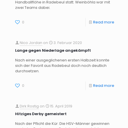
Handballflöhe in Radebeul statt. Weinböhla war mit
zwei Teams dabei.
0
Read more
Nico Jordan
on
3. Februar 2020
Lange gegen Niederlage angekämpft
Nach einer ausgeglichenen ersten Halbzeit konnte
sich der Favorit aus Radebeul doch noch deutlich
durchsetzen.
0
Read more
Dirk Rostig
on
15. April 2019
Hitziges Derby gemeistert
Nach der Pflicht die Kür: Die HSV-Männer gewinnen