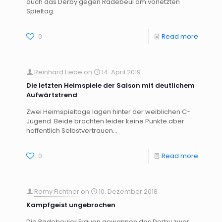
auch das Derby gegen Radebeul am vorletzten
Spieltag.
0
Read more
Reinhard Liebe
on
14. April 2019
Die letzten Heimspiele der Saison mit deutlichem
Aufwärtstrend
Zwei Heimspieltage lagen hinter der weiblichen C-
Jugend. Beide brachten leider keine Punkte aber
hoffentlich Selbstvertrauen...
0
Read more
Romy Fichtner
on
10. Dezember 2018
Kampfgeist ungebrochen
Die Radebeuler Frauen gewannen das Derby zwar