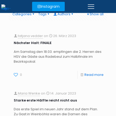
Instagram
Categories
Tags
Authors
Show all
tatjana vedder
on
26. März 2023
Nächster Halt: FINALE
Am Samstag den 18.03. empfingen die 2. Herren des
HSV die Gäste aus Radebeul zum Halbfinale im
Bezirkspokal.
0
Read more
Maria Wenke
on
14. Januar 2023
Starke erste Hälfte reicht nicht aus
Das erste Spiel im neuen Jahr stand auf dem Plan.
Zu Gast in Weinböhla waren die Damen des