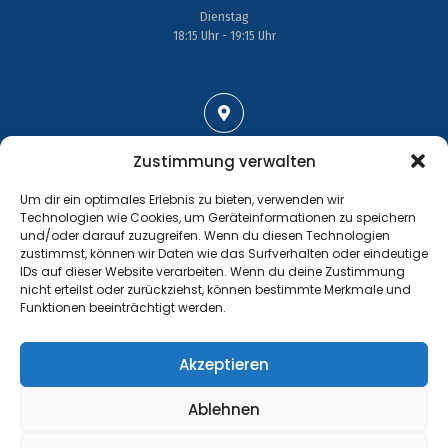
Dienstag
18:15 Uhr - 19:15 Uhr
Adresse
Zustimmung verwalten
Großenhainer Straße 17
Um dir ein optimales Erlebnis zu bieten, verwenden wir
01689 Wein­böhla
Technologien wie Cookies, um Geräteinformationen zu speichern
und/oder darauf zuzugreifen. Wenn du diesen Technologien
zustimmst, können wir Daten wie das Surfverhalten oder eindeutige
IDs auf dieser Website verarbeiten. Wenn du deine Zustimmung
nicht erteilst oder zurückziehst, können bestimmte Merkmale und
Funktionen beeinträchtigt werden.
Kontakt
Tel.: +49 35243 477267
Akzeptieren
info@handball-weinboehla.de
Ablehnen
©
Impressum