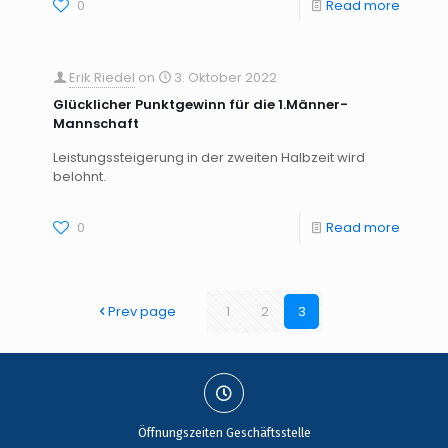
0
Read more
Erik Riedel
on
3. Oktober 2022
Glücklicher Punktgewinn für die 1.Männer-
Mannschaft
Leistungssteigerung in der zweiten Halbzeit wird
belohnt.
0
Read more
Prev page
1
2
3
Öffnungszeiten Geschäftsstelle