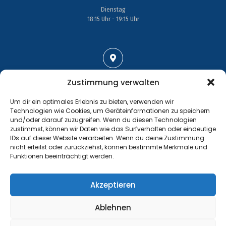
Dienstag
18:15 Uhr - 19:15 Uhr
Adresse
Zustimmung verwalten
Großenhainer Straße 17
Um dir ein optimales Erlebnis zu bieten, verwenden wir
01689 Wein­böhla
Technologien wie Cookies, um Geräteinformationen zu speichern
und/oder darauf zuzugreifen. Wenn du diesen Technologien
zustimmst, können wir Daten wie das Surfverhalten oder eindeutige
IDs auf dieser Website verarbeiten. Wenn du deine Zustimmung
nicht erteilst oder zurückziehst, können bestimmte Merkmale und
Funktionen beeinträchtigt werden.
Kontakt
Tel.: +49 35243 477267
Akzeptieren
info@handball-weinboehla.de
Ablehnen
©
Impressum