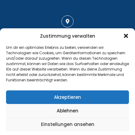
Adresse
Zustimmung verwalten
Großenhainer Straße 17
Um dir ein optimales Erlebnis zu bieten, verwenden wir
01689 Wein­böhla
Technologien wie Cookies, um Geräteinformationen zu speichern
und/oder darauf zuzugreifen. Wenn du diesen Technologien
zustimmst, können wir Daten wie das Surfverhalten oder eindeutige
IDs auf dieser Website verarbeiten. Wenn du deine Zustimmung
nicht erteilst oder zurückziehst, können bestimmte Merkmale und
Funktionen beeinträchtigt werden.
Kontakt
Tel.: +49 35243 477267
Akzeptieren
info@handball-weinboehla.de
Ablehnen
©
Impressum
Einstellungen ansehen
Website Sponsored by
PRODATIS CONSULTING AG