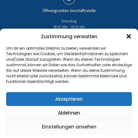
Öffnungszeiten Geschäftsstelle
Dienstag
18:15 Uhr - 19:15 Uhr
Zustimmung verwalten
Um dir ein optimales Erlebnis zu bieten, verwenden wir
Technologien wie Cookies, um Geräteinformationen zu speichern
und/oder darauf zuzugreifen. Wenn du diesen Technologien
Adresse
zustimmst, können wir Daten wie das Surfverhalten oder eindeutige
IDs auf dieser Website verarbeiten. Wenn du deine Zustimmung
Großenhainer Straße 17
nicht erteilst oder zurückziehst, können bestimmte Merkmale und
01689 Wein­böhla
Funktionen beeinträchtigt werden.
Akzeptieren
Ablehnen
Kontakt
Tel.: +49 35243 477267
Einstellungen ansehen
info@handball-weinboehla.de