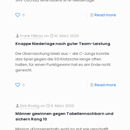
SHV Oschatz eine bittere 18:19-Niederlage.
0
Read more
Frank Fittkau
on
10. März 2020
Knappe Niederlage nach guter Team-Leistung
Die Überraschung blieb aus – die C-Jungs konnte
das Spiel gegen die SG Klotzsche lange offen
halten, für einen Punktgewinn hat es am Ende nicht
gereicht.
0
Read more
Dirk Rostig
on
9. März 2020
Männer gewinnen gegen Tabellennachbarn und
sichern Rang 10
Mission »Klassenerhalt« wohl so gut wie geschafft: