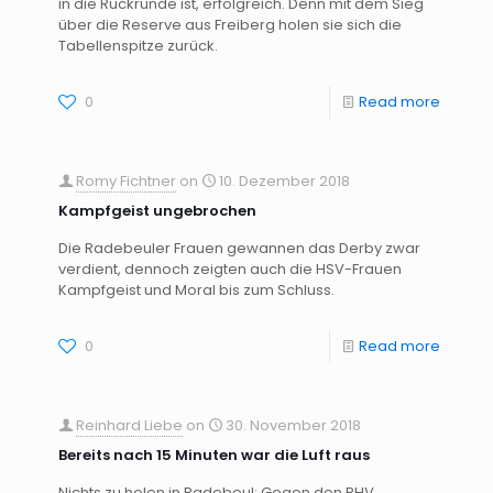
in die Rückrunde ist, erfolgreich. Denn mit dem Sieg
über die Reserve aus Freiberg holen sie sich die
Tabellenspitze zurück.
0
Read more
Romy Fichtner
on
10. Dezember 2018
Kampfgeist ungebrochen
Die Radebeuler Frauen gewannen das Derby zwar
verdient, dennoch zeigten auch die HSV-Frauen
Kampfgeist und Moral bis zum Schluss.
0
Read more
Reinhard Liebe
on
30. November 2018
Bereits nach 15 Minuten war die Luft raus
Nichts zu holen in Radebeul: Gegen den RHV