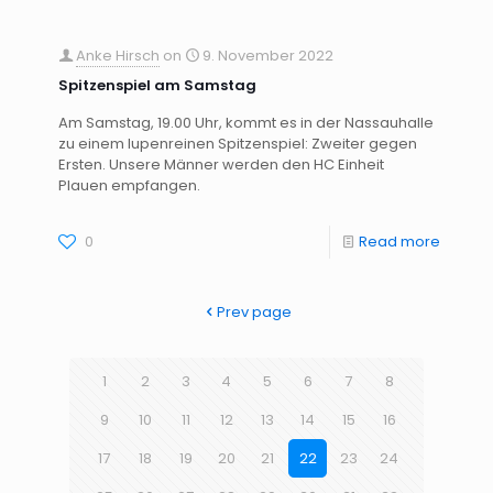
Anke Hirsch
on
9. November 2022
Spitzenspiel am Samstag
Am Samstag, 19.00 Uhr, kommt es in der Nassauhalle
zu einem lupenreinen Spitzenspiel: Zweiter gegen
Ersten. Unsere Männer werden den HC Einheit
Plauen empfangen.
0
Read more
Prev page
1
2
3
4
5
6
7
8
9
10
11
12
13
14
15
16
17
18
19
20
21
22
23
24